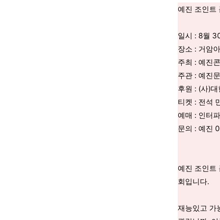
예진 조인트 
일시 : 8월 3
장소 : 거암
주최 : 예
주관 : 예진
후원 : (사
티켓 : 전석 
예매 : 인터
문의 : 예진 0
예진 조인트 
회입니다. 
​재능있고 가능