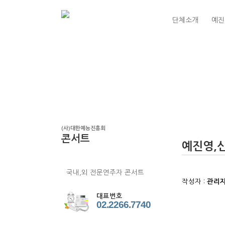
단체소개
예진
(사)대한예능진흥회
콘서트
예진영,
예진영,신예아티스트콘서트
국내,외 전문연주자 콘서트
작성자 :
관리자(
대표번호
02.2266.7740