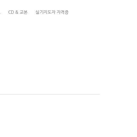
트
CD & 교본
실기지도자 자격증