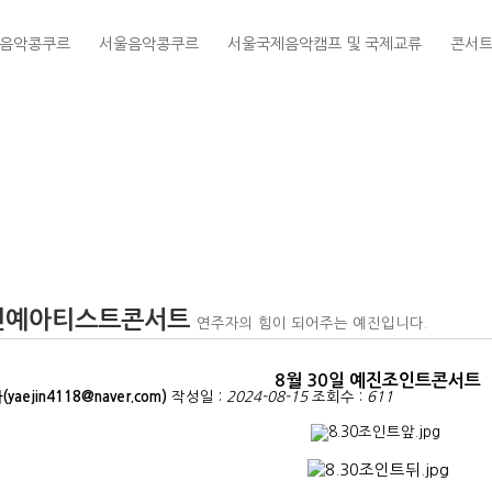
음악콩쿠르
서울음악콩쿠르
서울국제음악캠프 및 국제교류
콘서
신예아티스트콘서트
연주자의 힘이 되어주는 예진입니다.
8월 30일 예진조인트콘서트
yaejin4118@naver.com)
작성일 :
2024-08-15
조회수 :
611