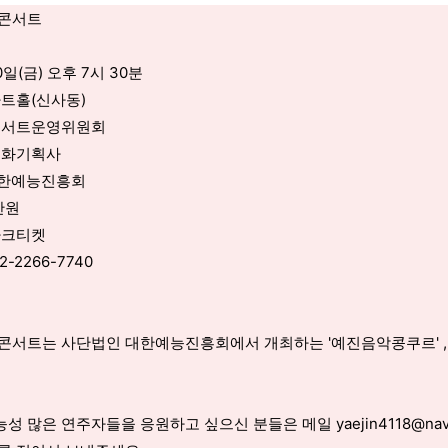
콘서트 
0일(금) 오후 7시 30분
아트홀(신사동)
진콘서트운영위원회
문화기획사 
)대한예능진흥회 
만원
파크티켓 
2-2266-7740 
콘서트는 사단법인 대한예능진흥회에서 개최하는 '예진음악콩쿠르' ,
성 많은 연주자들을 응원하고 싶으신 분들은 메일 yaejin4118@nave