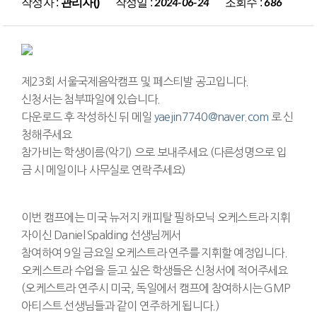
작성일 :
조회수 :
작성자 :
관리자()
2024-06-24
686
국내,외 전문연주자 콘서트
CD & 교본
실기지도자 자격증
제23회 서울국제음악캠프 및 페스티발 공고입니다.
공지사항
신청서는 첨부파일에 있습니다.
다운로드 후 작성하신 뒤 메일
yaejin7740@naver.com
로 신
청해주세요
참가비는 학생이름(악기) 으로 보내주세요 (다른성명으로 입
금 시 메일이나 사무실로 연락주세요)
이번 캠프에는 미국 뉴저지 캐피탈 필하모닉 오케스트라 지휘
자이신 Daniel Spalding 선생님께서
참여하여 9일 금요일 오케스트라 연주를 지휘할 예정입니다.
오케스트라 수업을 듣고 싶은 학생들은 신청서에 적어주세요
(오케스트라 연주시 미국, 독일에서 캠프에 참여하시는 GMP
아티스트 선생님들과 같이 연주하게 됩니다.)