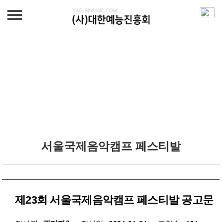
단체소개
단체소개
예진음악콩쿠르
연혁
모집요강 및 공지사항
서울음악콩쿠르
조직도
심사위원
서울국제음악캠프 페스티발
모집요강 및 공지사항
서울국제음악캠프 및 국제교류
연혁
심사위원
서울국제음악캠프 페스티발
콘서트
연혁
제23회 서울국제음악캠프 페스티발 공고문
국제교류(마스터클래스, 오디션)
예진영,신예아티스트콘서트
CD & 교본